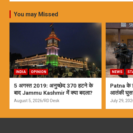
You may Missed
INDIA
OPINION
NEWS
ST
5 अगस्त 2019: अनुच्छेद 370 हटने के
Patna के इस
बाद Jammu Kashmir में क्या बदला?
आतंकी घुस
ऑपरेशन; स
August 5, 2026
RD Desk
July 29, 202