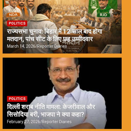
POLITICS
राज्यसभा चुनाव: बिहार में 12 साल बाद होगा
मतदान, पांच सीट के लिए छह उम्मीदवार
March 14, 2026
Reporter Diaries
POLITICS
दिल्ली शराब नीति मामला: केजरीवाल और
सिसोदिया बरी, भाजपा ने क्या कहा?
February 27, 2026
Reporter Diaries