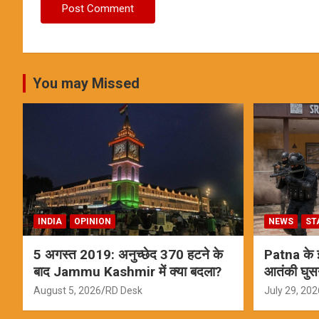
You may Missed
INDIA
OPINION
NEWS
ST
5 अगस्त 2019: अनुच्छेद 370 हटने के
Patna के इस
बाद Jammu Kashmir में क्या बदला?
आतंकी घुस
ऑपरेशन; स
August 5, 2026
RD Desk
July 29, 202