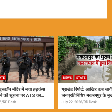
ATE
NEWS
STATE
्कॉन मंदिर में मचा हड़कंप!
ग्राउंड रिपोर्ट: आखिर कब जागें
ने की सूचना पर ATS का
जनप्रतिनिधि? मकरमपुर के मुख्य
ामने आई सच्चाई
वर्षों से जलजमाव
6
RD Desk
July 22, 2026
RD Desk