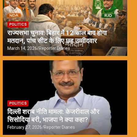
POLITICS
राज्यसभा चुनाव: बिहार में 12 साल बाद होगा
मतदान, पांच सीट के लिए छह उम्मीदवार
March 14, 2026
Reporter Diaries
POLITICS
दिल्ली शराब नीति मामला: केजरीवाल और
सिसोदिया बरी, भाजपा ने क्या कहा?
February 27, 2026
Reporter Diaries