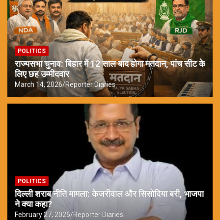
POLITICS
राज्यसभा चुनाव: बिहार में 12 साल बाद होगा मतदान, पांच सीट के
लिए छह उम्मीदवार
March 14, 2026
Reporter Diaries
POLITICS
दिल्ली शराब नीति मामला: केजरीवाल और सिसोदिया बरी, भाजपा
ने क्या कहा?
February 27, 2026
Reporter Diaries