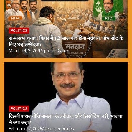
POLITICS
राज्यसभा चुनाव: बिहार में 12 साल बाद होगा मतदान, पांच सीट के
लिए छह उम्मीदवार
March 14, 2026
Reporter Diaries
POLITICS
दिल्ली शराब नीति मामला: केजरीवाल और सिसोदिया बरी, भाजपा
ने क्या कहा?
February 27, 2026
Reporter Diaries