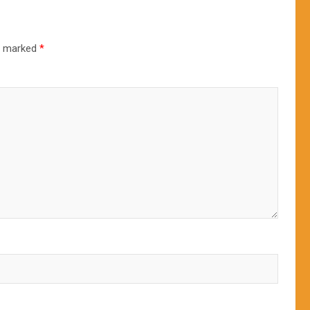
re marked
*