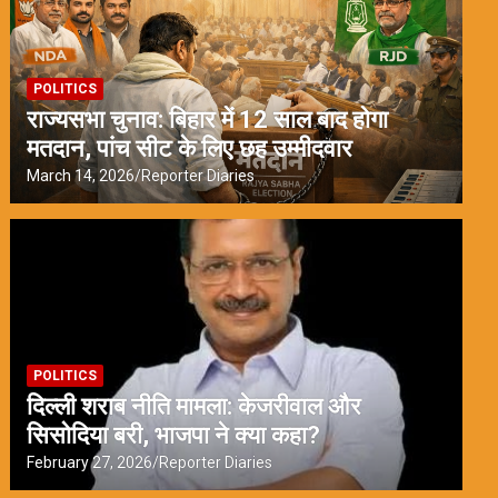
POLITICS
राज्यसभा चुनाव: बिहार में 12 साल बाद होगा
मतदान, पांच सीट के लिए छह उम्मीदवार
March 14, 2026
Reporter Diaries
POLITICS
दिल्ली शराब नीति मामला: केजरीवाल और
सिसोदिया बरी, भाजपा ने क्या कहा?
February 27, 2026
Reporter Diaries