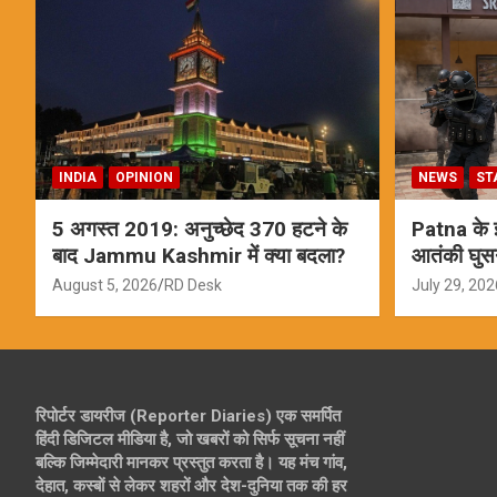
INDIA
OPINION
NEWS
ST
5 अगस्त 2019: अनुच्छेद 370 हटने के
Patna के इस
बाद Jammu Kashmir में क्या बदला?
आतंकी घुस
ऑपरेशन; स
August 5, 2026
RD Desk
July 29, 202
रिपोर्टर डायरीज (Reporter Diaries) एक समर्पित
हिंदी डिजिटल मीडिया है, जो खबरों को सिर्फ सूचना नहीं
बल्कि जिम्मेदारी मानकर प्रस्तुत करता है। यह मंच गांव,
देहात, कस्बों से लेकर शहरों और देश-दुनिया तक की हर