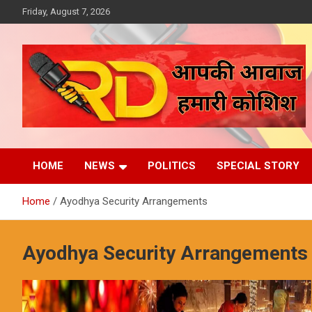
Skip
Friday, August 7, 2026
to
content
आपकी आवाज, हमारी कोशिश
Reporter Diaries
HOME
NEWS
POLITICS
SPECIAL STORY
Home
Ayodhya Security Arrangements
Ayodhya Security Arrangements