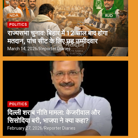
POLITICS
राज्यसभा चुनाव: बिहार में 12 साल बाद होगा
मतदान, पांच सीट के लिए छह उम्मीदवार
March 14, 2026
Reporter Diaries
POLITICS
दिल्ली शराब नीति मामला: केजरीवाल और
सिसोदिया बरी, भाजपा ने क्या कहा?
February 27, 2026
Reporter Diaries