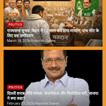
POLITICS
राज्यसभा चुनाव: बिहार में 12 साल बाद होगा मतदान, पांच सीट के
लिए छह उम्मीदवार
March 14, 2026
Reporter Diaries
POLITICS
दिल्ली शराब नीति मामला: केजरीवाल और सिसोदिया बरी, भाजपा
ने क्या कहा?
February 27, 2026
Reporter Diaries