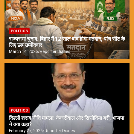
POLITICS
राज्यसभा चुनाव: बिहार में 12 साल बाद होगा मतदान, पांच सीट के
लिए छह उम्मीदवार
March 14, 2026
Reporter Diaries
POLITICS
दिल्ली शराब नीति मामला: केजरीवाल और सिसोदिया बरी, भाजपा
ने क्या कहा?
February 27, 2026
Reporter Diaries