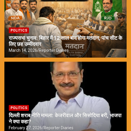
POLITICS
राज्यसभा चुनाव: बिहार में 12 साल बाद होगा मतदान, पांच सीट के
लिए छह उम्मीदवार
March 14, 2026
Reporter Diaries
POLITICS
दिल्ली शराब नीति मामला: केजरीवाल और सिसोदिया बरी, भाजपा
ने क्या कहा?
February 27, 2026
Reporter Diaries