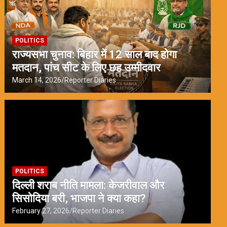
POLITICS
राज्यसभा चुनाव: बिहार में 12 साल बाद होगा
मतदान, पांच सीट के लिए छह उम्मीदवार
March 14, 2026
Reporter Diaries
POLITICS
दिल्ली शराब नीति मामला: केजरीवाल और
सिसोदिया बरी, भाजपा ने क्या कहा?
February 27, 2026
Reporter Diaries