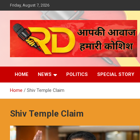
Skip
Friday, August 7, 2026
to
content
आपकी आवाज, हमारी कोशिश
Reporter Diaries
HOME
NEWS
POLITICS
SPECIAL STORY
Home
Shiv Temple Claim
Shiv Temple Claim