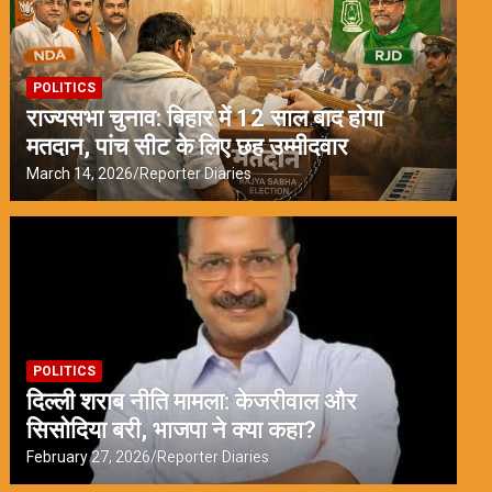
POLITICS
राज्यसभा चुनाव: बिहार में 12 साल बाद होगा
मतदान, पांच सीट के लिए छह उम्मीदवार
March 14, 2026
Reporter Diaries
POLITICS
दिल्ली शराब नीति मामला: केजरीवाल और
सिसोदिया बरी, भाजपा ने क्या कहा?
February 27, 2026
Reporter Diaries