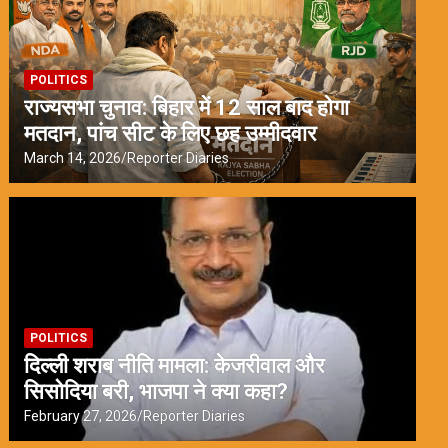
POLITICS
राज्यसभा चुनाव: बिहार में 12 साल बाद होगा
मतदान, पांच सीट के लिए छह उम्मीदवार
March 14, 2026
Reporter Diaries
POLITICS
दिल्ली शराब नीति मामला: केजरीवाल और
सिसोदिया बरी, भाजपा ने क्या कहा?
February 27, 2026
Reporter Diaries