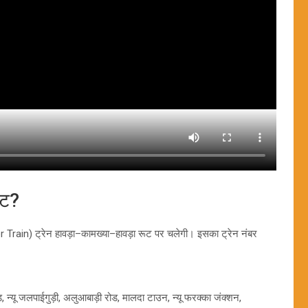
ूट?
 Train) ट्रेन हावड़ा–कामख्या–हावड़ा रूट पर चलेगी। इसका ट्रेन नंबर
़ी रोड, न्यू जलपाईगुड़ी, अलुआबाड़ी रोड, मालदा टाउन, न्यू फरक्का जंक्शन,