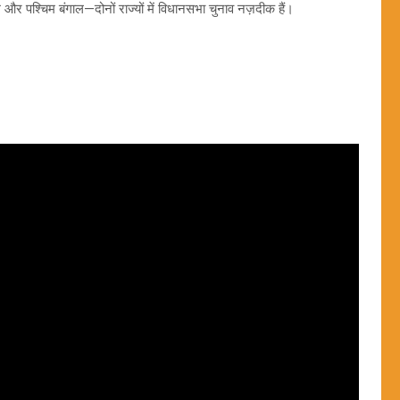
और पश्चिम बंगाल—दोनों राज्यों में विधानसभा चुनाव नज़दीक हैं।