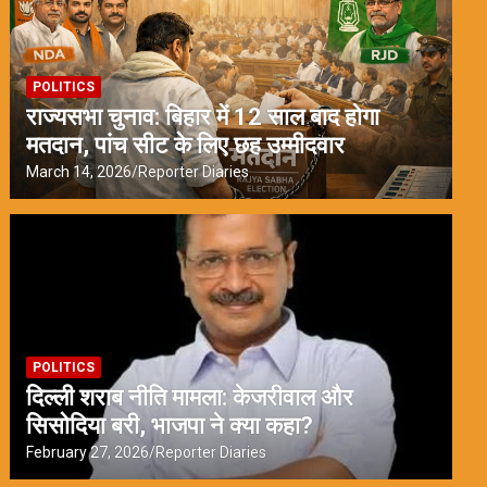
POLITICS
राज्यसभा चुनाव: बिहार में 12 साल बाद होगा
मतदान, पांच सीट के लिए छह उम्मीदवार
March 14, 2026
Reporter Diaries
POLITICS
दिल्ली शराब नीति मामला: केजरीवाल और
सिसोदिया बरी, भाजपा ने क्या कहा?
February 27, 2026
Reporter Diaries