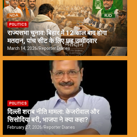
POLITICS
राज्यसभा चुनाव: बिहार में 12 साल बाद होगा
मतदान, पांच सीट के लिए छह उम्मीदवार
March 14, 2026
Reporter Diaries
POLITICS
दिल्ली शराब नीति मामला: केजरीवाल और
सिसोदिया बरी, भाजपा ने क्या कहा?
February 27, 2026
Reporter Diaries