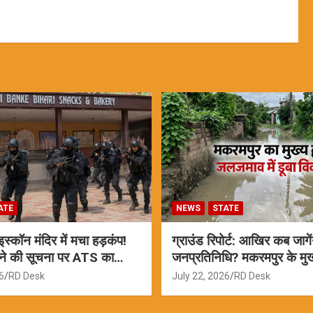
ATE
NEWS
STATE
्कॉन मंदिर में मचा हड़कंप!
ग्राउंड रिपोर्ट: आखिर कब जागें
ने की सूचना पर ATS का
जनप्रतिनिधि? मकरमपुर के मुख्य
ामने आई सच्चाई
वर्षों से जलजमाव
6
RD Desk
July 22, 2026
RD Desk