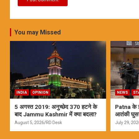
You may Missed
INDIA
OPINION
NEWS
ST
5 अगस्त 2019: अनुच्छेद 370 हटने के
Patna के इस
बाद Jammu Kashmir में क्या बदला?
आतंकी घुस
ऑपरेशन; स
August 5, 2026
RD Desk
July 29, 202