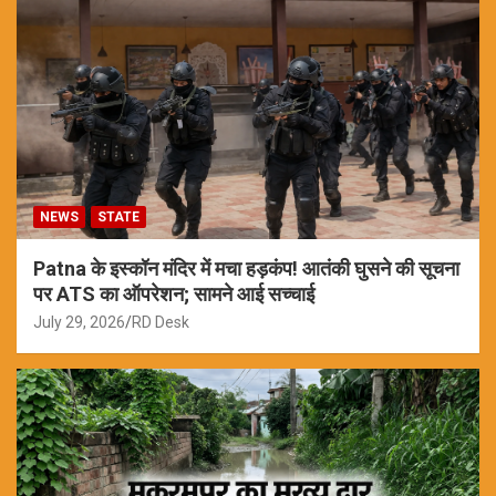
NEWS
STATE
Patna के इस्कॉन मंदिर में मचा हड़कंप! आतंकी घुसने की सूचना
पर ATS का ऑपरेशन; सामने आई सच्चाई
July 29, 2026
RD Desk