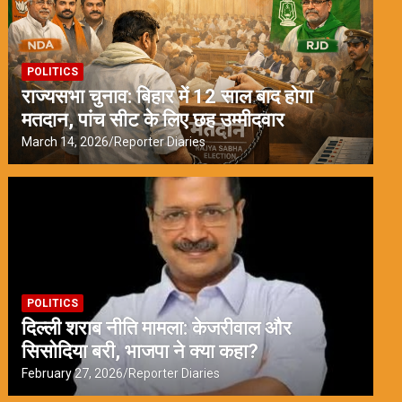
POLITICS
राज्यसभा चुनाव: बिहार में 12 साल बाद होगा
मतदान, पांच सीट के लिए छह उम्मीदवार
March 14, 2026
Reporter Diaries
POLITICS
दिल्ली शराब नीति मामला: केजरीवाल और
सिसोदिया बरी, भाजपा ने क्या कहा?
February 27, 2026
Reporter Diaries