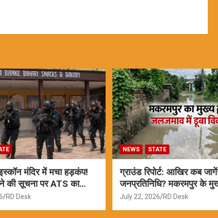
ATE
NEWS
STATE
्कॉन मंदिर में मचा हड़कंप!
ग्राउंड रिपोर्ट: आखिर कब जागें
ने की सूचना पर ATS का
जनप्रतिनिधि? मकरमपुर के मुख्य
ामने आई सच्चाई
वर्षों से जलजमाव
6
RD Desk
July 22, 2026
RD Desk