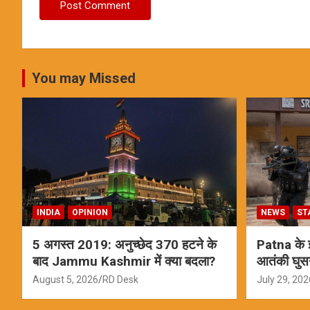
You may Missed
INDIA
OPINION
NEWS
ST
5 अगस्त 2019: अनुच्छेद 370 हटने के
Patna के इस
बाद Jammu Kashmir में क्या बदला?
आतंकी घुस
ऑपरेशन; स
August 5, 2026
RD Desk
July 29, 202