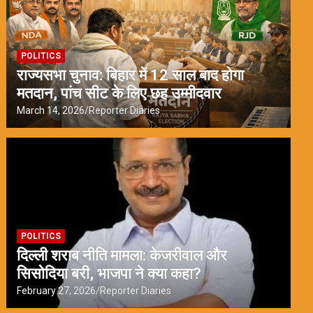
POLITICS
राज्यसभा चुनाव: बिहार में 12 साल बाद होगा
मतदान, पांच सीट के लिए छह उम्मीदवार
March 14, 2026
Reporter Diaries
POLITICS
दिल्ली शराब नीति मामला: केजरीवाल और
सिसोदिया बरी, भाजपा ने क्या कहा?
February 27, 2026
Reporter Diaries